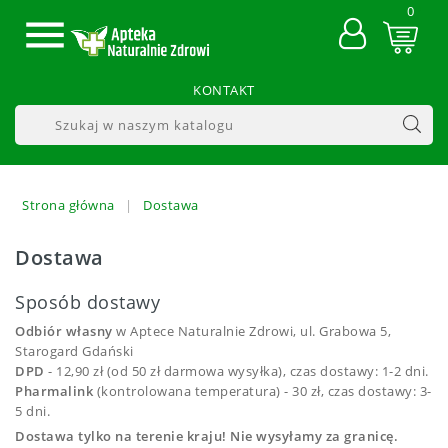
0

KONTAKT
Strona główna
Dostawa
Dostawa
Sposób dostawy
Odbiór własny
w Aptece Naturalnie Zdrowi, ul. Grabowa 5,
Starogard Gdański
DPD
- 12,90 zł (od 50 zł darmowa wysyłka), czas dostawy: 1-2 dni.
Pharmalink
(kontrolowana temperatura) - 30 zł, czas dostawy: 3-
5 dni.
Dostawa tylko na terenie kraju! Nie wysyłamy za granicę.