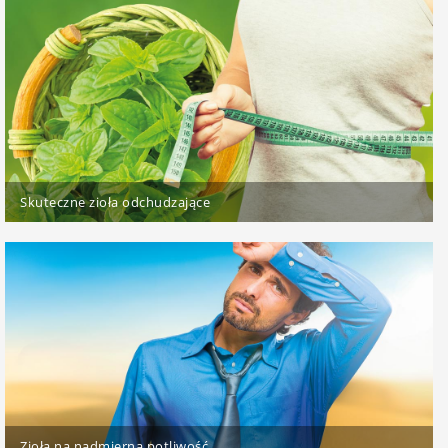
Skuteczne zioła odchudzające
Zioła na nadmierną potliwość