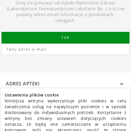
Chcę otrzymywać od Apteki Naturalnie-Zdrowi
(Laboratorium Farmaceutyczne Labofarm Sp. z o.o.) na
podany adres email informacje o produktach,
usługach.
ADRES APTEKI

INFORMACJE

Ustawienia plików cookie
Niniejsza witryna wykorzystuje pliki cookies w celu
świadczenia usług na najwyższym poziomie i w sposób
dostosowany do indywidualnych potrzeb. Korzystanie z
witryny bez zmiany ustawień dotyczących cookies
oznacza, że będą one zamieszczane w urządzeniu
końcowym. Jeśli nie akceptujesz opuść tę stronę