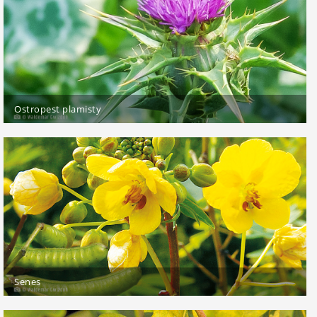
Ostropest plamisty
Senes