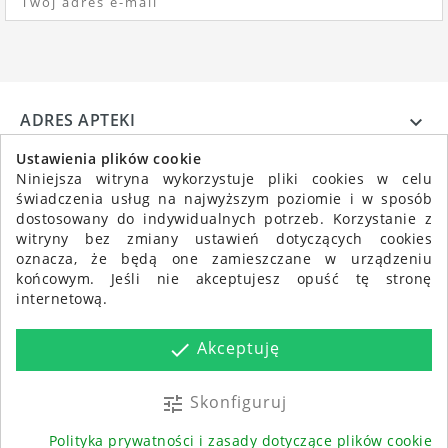
ADRES APTEKI

INFORMACJE

Ustawienia plików cookie
Niniejsza witryna wykorzystuje pliki cookies w celu
świadczenia usług na najwyższym poziomie i w sposób
dostosowany do indywidualnych potrzeb. Korzystanie z
witryny bez zmiany ustawień dotyczących cookies
oznacza, że będą one zamieszczane w urządzeniu
końcowym. Jeśli nie akceptujesz opuść tę stronę
internetową.
Akceptuję
done
Skonfiguruj
tune
© 2026 - LABOFARM / Oprogramowanie e-commerce od
Polityka prywatności i zasady dotyczące plików cookie
PrestaShop™