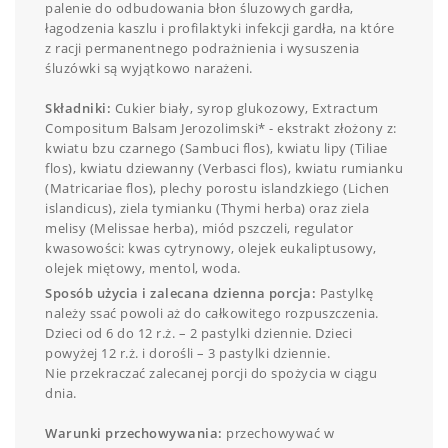
palenie do odbudowania błon śluzowych gardła,
łagodzenia kaszlu i profilaktyki infekcji gardła, na które
z racji permanentnego podrażnienia i wysuszenia
śluzówki są wyjątkowo narażeni.
Składniki:
Cukier biały, syrop glukozowy, Extractum
Compositum Balsam Jerozolimski* - ekstrakt złożony z:
kwiatu bzu czarnego (Sambuci flos), kwiatu lipy (Tiliae
flos), kwiatu dziewanny (Verbasci flos), kwiatu rumianku
(Matricariae flos), plechy porostu islandzkiego (Lichen
islandicus), ziela tymianku (Thymi herba) oraz ziela
melisy (Melissae herba), miód pszczeli, regulator
kwasowości: kwas cytrynowy, olejek eukaliptusowy,
olejek miętowy, mentol, woda.
Sposób użycia i zalecana dzienna porcja:
Pastylkę
należy ssać powoli aż do całkowitego rozpuszczenia.
Dzieci od 6 do 12 r.ż. – 2 pastylki dziennie. Dzieci
powyżej 12 r.ż. i dorośli – 3 pastylki dziennie.
Nie przekraczać zalecanej porcji do spożycia w ciągu
dnia.
Warunki przechowywania:
przechowywać w