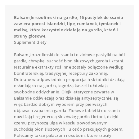
Balsam Jerozolimski na gardło, 16 pastylek do ssania
zawiera porost islandzki, lipę, rumianek, tymianek i
melisę, które korzystnie działają na gardło, krtań i
struny głosowe.
Suplement diety
Balsam Jerozolimski do ssania to ziołowe pastylki na ból
gardła, chrypkę, suchość błon śluzowych gardła i krtani.
Naturalne ekstrakty roślinne zostały połączone według
bonifraterskiej, tradycyjnej receptury zakonnej.
Dobrane w odpowiednich proporcjach składniki działają
osłaniająco na gardło, łagodzą kaszel i ułatwiają
swobodne oddychanie. Olejki eteryczne zawarte w
Balsamie odświeżają oraz działają antyseptycznie, są
więc bardzo dobrym wyborem przy pierwszych
objawach zapalenia gardła. Ziołowe tabletki do ssania
nawilżają i regenerują śluzówkę gardła i krtani, dzięki
czemu przynoszą ulgę w kaszlu powodowanym
suchością błon śluzowych i u osób pracujących głosem.
Polecamy także palaczom i osobom, które rzuciły