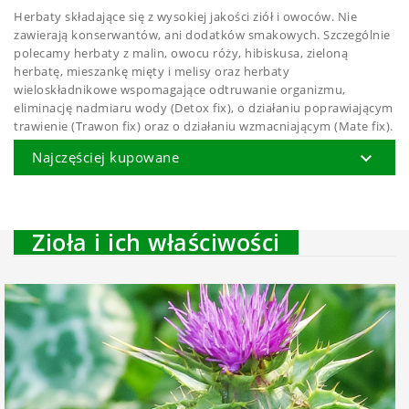
Herbaty składające się z wysokiej jakości ziół i owoców. Nie
zawierają konserwantów, ani dodatków smakowych. Szczególnie
polecamy herbaty z malin, owocu róży, hibiskusa, zieloną
herbatę, mieszankę mięty i melisy oraz herbaty
wieloskładnikowe wspomagające odtruwanie organizmu,
eliminację nadmiaru wody (Detox fix), o działaniu poprawiającym
trawienie (Trawon fix) oraz o działaniu wzmacniającym (Mate fix).

Najczęściej kupowane
Zioła i ich właściwości