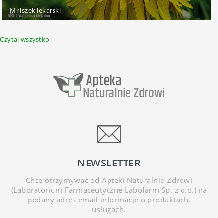
Mniszek lekarski
Czytaj wszystko
NEWSLETTER
Chcę otrzymywać od Apteki Naturalnie-Zdrowi
(Laboratorium Farmaceutyczne Labofarm Sp. z o.o.) na
podany adres email informacje o produktach,
usługach.