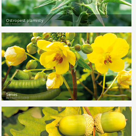
Ostropest plamisty
Senes