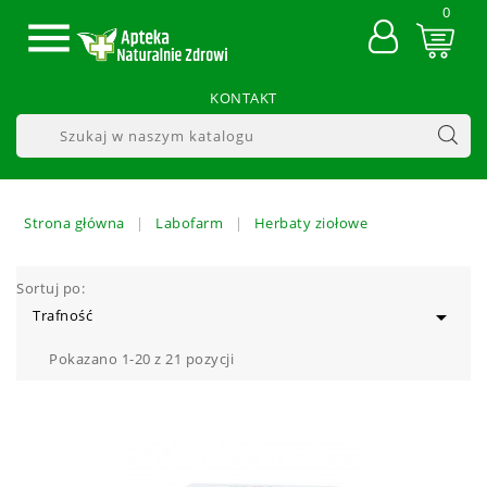
0

KONTAKT
Strona główna
Labofarm
Herbaty ziołowe
Sortuj po:

Trafność
Pokazano 1-20 z 21 pozycji