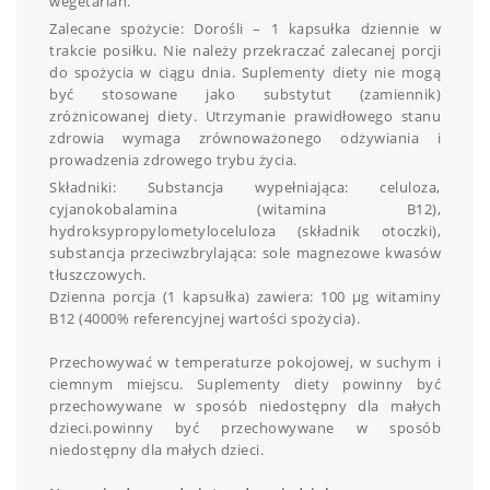
wegetarian.
Zalecane spożycie: Dorośli – 1 kapsułka dziennie w
trakcie posiłku. Nie należy przekraczać zalecanej porcji
do spożycia w ciągu dnia. Suplementy diety nie mogą
być stosowane jako substytut (zamiennik)
zróżnicowanej diety. Utrzymanie prawidłowego stanu
zdrowia wymaga zrównoważonego odżywiania i
prowadzenia zdrowego trybu życia.
Składniki: Substancja wypełniająca: celuloza,
cyjanokobalamina (witamina B12),
hydroksypropylometyloceluloza (składnik otoczki),
substancja przeciwzbrylająca: sole magnezowe kwasów
tłuszczowych.
Dzienna porcja (1 kapsułka) zawiera: 100 µg witaminy
B12 (4000% referencyjnej wartości spożycia).
Przechowywać w temperaturze pokojowej, w suchym i
ciemnym miejscu. Suplementy diety powinny być
przechowywane w sposób niedostępny dla małych
dzieci.powinny być przechowywane w sposób
niedostępny dla małych dzieci.