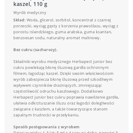
kaszel, 110 g
Wyrób medyczny
Skład:
Woda, glicerol, sorbitol, koncentrat z czarnej
porzeczki, wyciąg gęsty z korzenia prawoślazu, wyciąg z
porostu islandzkiego, guma arabska, guma ksantan,
benzoesan sodu, naturalny aromat malinowy.
Bez cukru (sacharozy).
Składniki wyrobu medycznego Herbapect junior bez
cukru powlekają błonę śluzową gardła ochronnym
filmem, łagodząc kaszel. Dzięki swoim właściwościom
wyrób zabezpiecza błonę śluzową przed szkodliwym
wpływem czynników drażniących, zmniejszając
częstotliwość odruchu kaszlowego. Dodatkowo
Herbapect junior bez cukru poprawia nawilżenie gardła,
ułatwia odkrztuszanie śluzu oraz łagodzi dolegliwości
związane z kaszlem, a także towarzyszące stanom
zapalnym trudności w przełykaniu.
Sposób postępowania z wyrobem
Dzieci w wieku: 1-3 lat: 5 ml x 4 razy na dobę, powyżej 3