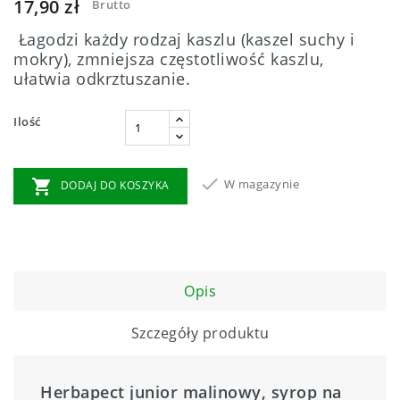
17,90 zł
Brutto
Łagodzi każdy rodzaj kaszlu (kaszel suchy i
mokry), zmniejsza częstotliwość kaszlu,
ułatwia odkrztuszanie.
Ilość


W magazynie
DODAJ DO KOSZYKA
Opis
Szczegóły produktu
Herbapect junior malinowy, syrop na