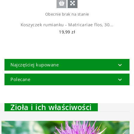
Obecnie brak na stanie
Koszyczek rumianku - Matricariae flos, 30...
19,99 zł

Najczęściej kupowane

Polecane
Zioła i ich właściwości