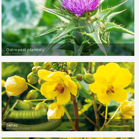
Ostropest plamisty
Senes