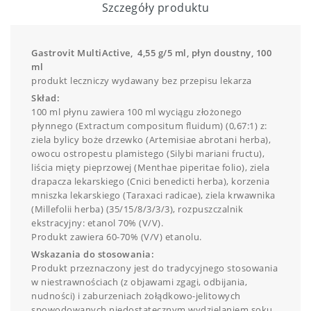
Szczegóły produktu
Gastrovit MultiActive, 4,55 g/5 ml, płyn doustny, 100
ml
produkt leczniczy wydawany bez przepisu lekarza
Skład:
100 ml płynu zawiera 100 ml wyciągu złożonego
płynnego (Extractum compositum fluidum) (0,67:1) z:
ziela bylicy boże drzewko (Artemisiae abrotani herba),
owocu ostropestu plamistego (Silybi mariani fructu),
liścia mięty pieprzowej (Menthae piperitae folio), ziela
drapacza lekarskiego (Cnici benedicti herba), korzenia
mniszka lekarskiego (Taraxaci radicae), ziela krwawnika
(Millefolii herba) (35/15/8/3/3/3), rozpuszczalnik
ekstracyjny: etanol 70% (V/V).
Produkt zawiera 60-70% (V/V) etanolu.
Wskazania do stosowania:
Produkt przeznaczony jest do tradycyjnego stosowania
w niestrawnościach (z objawami zgagi, odbijania,
nudności) i zaburzeniach żołądkowo-jelitowych
spowodowanych niedostatecznym wydzielaniem soku