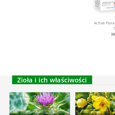
Active flor
39
Zioła i ich właściwości