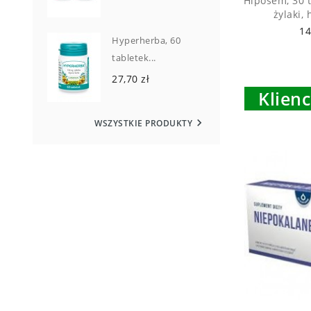
Hiposem, 30 t
żylaki,
14
Hyperherba, 60
tabletek...
27,70 zł
Klienc

WSZYSTKIE PRODUKTY