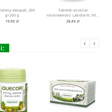
ielony-dwupak, 200
Tabletki przeciw
K
g+200 g
niestrawności Labofarm, 90...
19,90 zł
28,49 zł
i: