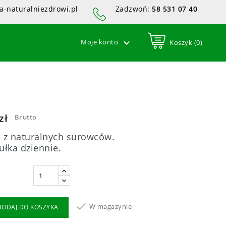
a-naturalniezdrowi.pl
Zadzwoń:
58 531 07 40

Moje konto
Koszyk (0)
zł
Brutto
 z naturalnych surowców.
ułka dziennie.

W magazynie
DODAJ DO KOSZYKA