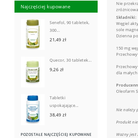
Nie przekr
Najczęściej kupowane
zróżnicowa
Składniki:
Senefol, 90 tabletek,
Węgiel akt
sole magne
300...
Dzienna por
21,49 zł
150 mg wę
Przechowy
Quecor, 30 tabletek...
Przechowyw
9,26 zł
dla małych 
Producenn
Oleofarm S
Tabletki
uspokajające...
Nie należy 
38,49 zł
Produkt nie
Ważny jest 
POZOSTAŁE NAJCZĘŚCIEJ KUPOWANE