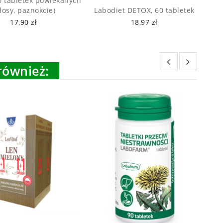
0 tabletek powlekanych
łosy, paznokcie)
Labodiet DETOX, 60 tabletek
17,90 zł
18,97 zł
 również: