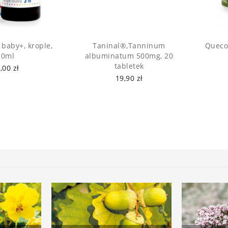
a baby+, krople,
Taninal®,Tanninum
Quecor
10ml
albuminatum 500mg, 20
tabletek
,00 zł
19,90 zł