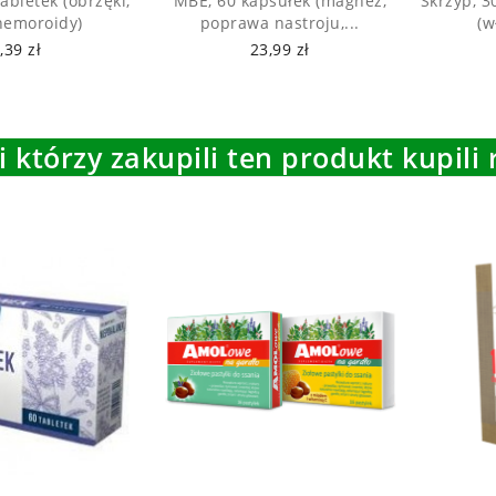
abletek (obrzęki,
MBE, 60 kapsułek (magnez,
Skrzyp, 3
 hemoroidy)
poprawa nastroju,...
(w
,39 zł
23,99 zł
i którzy zakupili ten produkt kupili