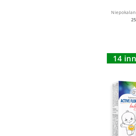
Niepokalane
25
14 in