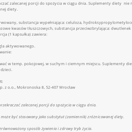
aczać zalecanej porcji do spożycia w ciągu dnia. Suplementy diety ni
nej diety.
ywowany, substancja wypełniająca: celuloza, hydroksypropylometylocelu
zowe kwasów tłuszczowych, substancja przeciwzbrylająca: dwutlenek
cja (1 kapsułka) zawiera:
gla aktywowanego.
wanie:
ać w temp. pokojowej, w suchym i ciemnym miejscu. Suplementy di
dzieci.
t:
p. z o.o., Mokronoska 8, 52-407 Wrocław
przekraczać zalecanej porcji do spożycia w ciągu dnia.
 może być stosowany jako substytut (zamiennik) zróżnicowanej diety.
zrównoważony sposób żywienia i zdrowy tryb życia.