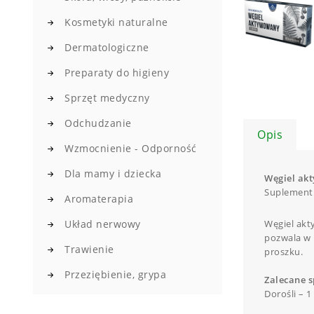
Kosmetyki naturalne
Dermatologiczne
Preparaty do higieny
Sprzęt medyczny
Odchudzanie
Opis
Wzmocnienie - Odporność
Dla mamy i dziecka
Węgiel ak
Suplement 
Aromaterapia
Układ nerwowy
Węgiel akt
pozwala w 
Trawienie
proszku.
Przeziębienie, grypa
Zalecane s
Dorośli – 1