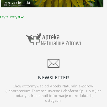
Mniszek lekarski
Czytaj wszystko
NEWSLETTER
Chcę otrzymywać od Apteki Naturalnie-Zdrowi
(Laboratorium Farmaceutyczne Labofarm Sp. z o.o.) na
podany adres email informacje o produktach,
usługach.